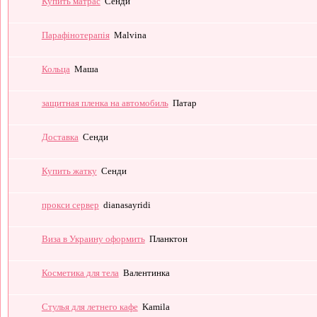
Купить матрас
Сенди
Парафінотерапія
Malvina
Кольца
Маша
защитная пленка на автомобиль
Патар
Доставка
Сенди
Купить жатку
Сенди
прокси сервер
dianasayridi
Виза в Украину оформить
Планктон
Косметика для тела
Валентинка
Стулья для летнего кафе
Kamila