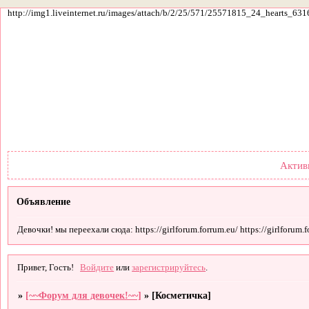
http://img1.liveinternet.ru/images/attach/b/2/25/571/25571815_24_hearts_631
Форум
Участники
По
Актив
Объявление
Девочки! мы переехали сюда: https://girlforum.forrum.eu/ https://girlforum.fo
Привет, Гость!
Войдите
или
зарегистрируйтесь
.
»
[~~Форум для девочек!~~]
»
[Косметичка]