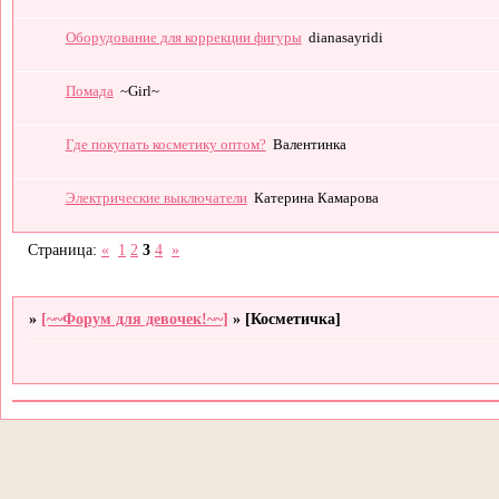
Оборудование для коррекции фигуры
dianasayridi
Помада
~Girl~
Где покупать косметику оптом?
Валентинка
Электрические выключатели
Катерина Камарова
Страница:
«
1
2
3
4
»
»
[~~Форум для девочек!~~]
»
[Косметичка]