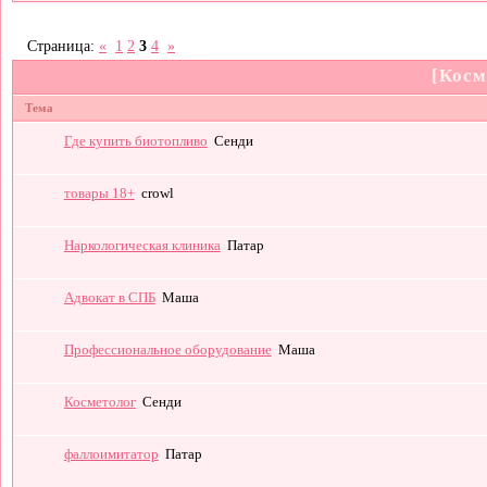
Страница:
«
1
2
3
4
»
[Косм
Тема
Где купить биотопливо
Сенди
товары 18+
crowl
Наркологическая клиника
Патар
Адвокат в СПБ
Маша
Профессиональное оборудование
Маша
Косметолог
Сенди
фаллоимитатор
Патар