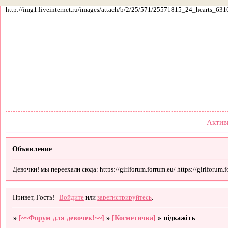
http://img1.liveinternet.ru/images/attach/b/2/25/571/25571815_24_hearts_631
Форум
Участники
По
Актив
Объявление
Девочки! мы переехали сюда: https://girlforum.forrum.eu/ https://girlforum.fo
Привет, Гость!
Войдите
или
зарегистрируйтесь
.
»
[~~Форум для девочек!~~]
»
[Косметичка]
»
підкажіть