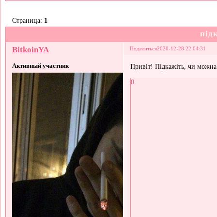
Страница:
1
під
BitkoinYA
Поделиться
2020-12-28 22:04:31
Активный участник
Привіт! Підкажіть, чи можна
0