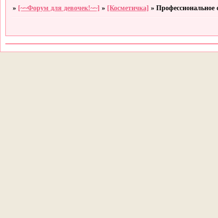
»
[~~Форум для девочек!~~]
»
[Косметичка]
»
Профессиональное 