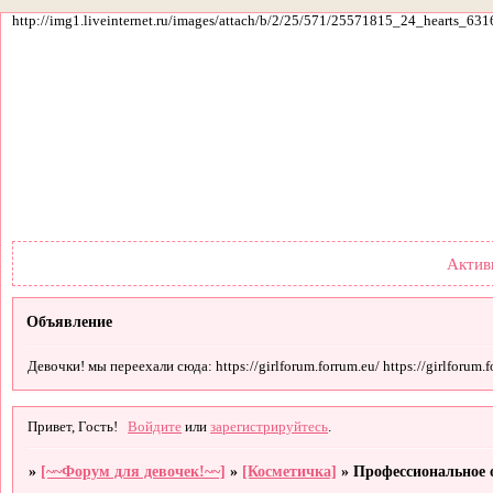
http://img1.liveinternet.ru/images/attach/b/2/25/571/25571815_24_hearts_631
Форум
Участники
По
Актив
Объявление
Девочки! мы переехали сюда: https://girlforum.forrum.eu/ https://girlforum.fo
Привет, Гость!
Войдите
или
зарегистрируйтесь
.
»
[~~Форум для девочек!~~]
»
[Косметичка]
»
Профессиональное 