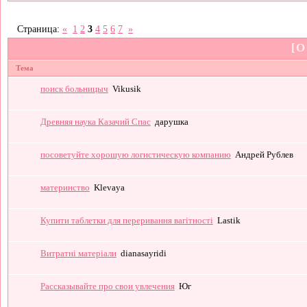
Страница:
«
1
2
3
4
5
6
7
»
[О
Тема
поиск больницыч
Vikusik
Древняя наука Казачий Спас
дарушка
посоветуйте хорошую логистическую компанию
Андрей Рублев
материнство
Klevaya
Купити таблетки для переривання вагітності
Lastik
Витратні матеріали
dianasayridi
Рассказывайте про свои увлечения
Юг