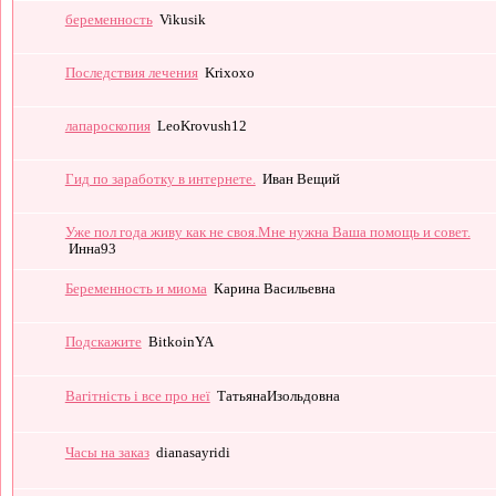
беременность
Vikusik
Последствия лечения
Krixoxo
лапароскопия
LeoKrovush12
Гид по заработку в интернете.
Иван Вещий
Уже пол года живу как не своя.Мне нужна Ваша помощь и совет.
Инна93
Беременность и миома
Карина Васильевна
Подскажите
BitkoinYA
Вагітність і все про неї
ТатьянаИзольдовна
Часы на заказ
dianasayridi