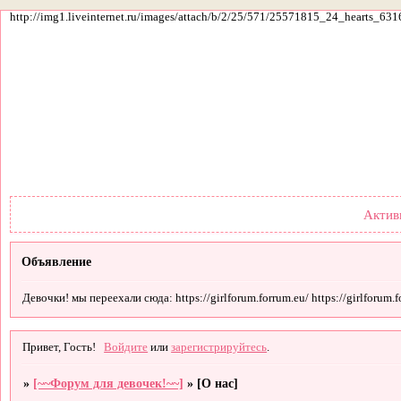
http://img1.liveinternet.ru/images/attach/b/2/25/571/25571815_24_hearts_631
Форум
Участники
По
Актив
Объявление
Девочки! мы переехали сюда: https://girlforum.forrum.eu/ https://girlforum.fo
Привет, Гость!
Войдите
или
зарегистрируйтесь
.
»
[~~Форум для девочек!~~]
»
[О нас]