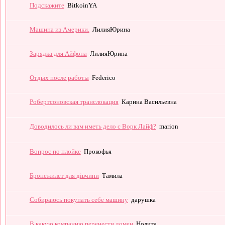
Подскажите
BitkoinYA
Машина из Америки.
ЛилияЮрина
Зарядка для Айфона
ЛилияЮрина
Отдых после работы
Federico
Робертсоновская транслокация
Карина Васильевна
Доводилось ли вам иметь дело с Ворк Лайф?
marion
Вопрос по плойке
Прокофья
Бронежилет для дівчини
Тамила
Собираюсь покупать себе машину
дарушка
В какую компанию перенести домен
Нолита