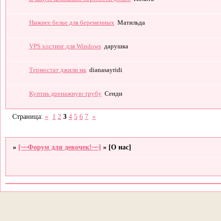
Нижнее белье для беременных
Матильда
VPS хостинг для Windows
дарушка
Термостат джили мк
dianasayridi
Куптиь дренажную трубу
Сенди
Страница:
«
1
2
3
4
5
6
7
»
»
[~~Форум для девочек!~~]
»
[О нас]