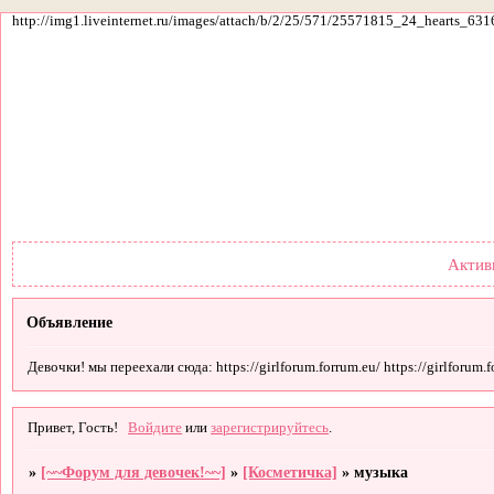
http://img1.liveinternet.ru/images/attach/b/2/25/571/25571815_24_hearts_631
Форум
Участники
По
Актив
Объявление
Девочки! мы переехали сюда: https://girlforum.forrum.eu/ https://girlforum.fo
Привет, Гость!
Войдите
или
зарегистрируйтесь
.
»
[~~Форум для девочек!~~]
»
[Косметичка]
»
музыка