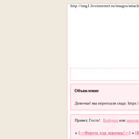
http://img1.liveinternet.ru/images/att
Объявление
Девочки! мы переехали сюда: https://g
Привет, Гость!
Войдите
или
зареги
»
[~~Форум для девочек!~~]
»
[