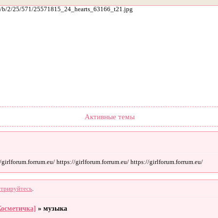
ach/b/2/25/571/25571815_24_hearts_63166_t21.jpg
Форум
Участники
Поиск
Регистрация
Войти
Активные темы
irlforum.forrum.eu/ https://girlforum.forrum.eu/ https://girlforum.forrum.eu/
стрируйтесь
.
Косметичка]
»
музыка