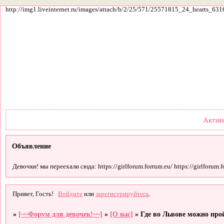
http://img1.liveinternet.ru/images/attach/b/2/25/571/25571815_24_hearts_631
Форум
Участники
По
Актив
Объявление
Девочки! мы переехали сюда: https://girlforum.forrum.eu/ https://girlforum.fo
Привет, Гость!
Войдите
или
зарегистрируйтесь
.
»
[~~Форум для девочек!~~]
»
[О нас]
»
Где во Львове можно про