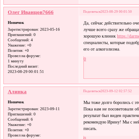
Олег Иванцов7666
Поделиться
2023-08-29 00:01:50
Новичок
Да, сейчас действительно оч
лучше всего сразу же обраща
Зарегистрирован
: 2023-05-16
Приглашений:
0
хорошую клиник
https://darm
Сообщений:
4
специалисты, которые подобр
Уважение:
+0
его от алкоголизма.
Позитив:
+0
Провел на форуме:
0
1 минуту
Последний визит:
2023-08-29 00:01:51
Алинка
Поделиться
2023-09-12 02:57:52
Новичок
Мы тоже долго боролись с э
Пока нам не посоветовали об
Зарегистрирован
: 2023-09-11
Приглашений:
0
результат был виден практич
Сообщений:
6
рекомендую Ирину! Мы с ней 
Уважение:
+0
писать.
Позитив:
+0
Провел на форуме:
0