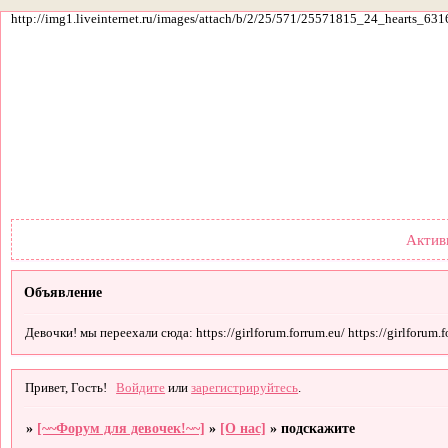
http://img1.liveinternet.ru/images/attach/b/2/25/571/25571815_24_hearts_631
Форум
Участники
По
Актив
Объявление
Девочки! мы переехали сюда: https://girlforum.forrum.eu/ https://girlforum.fo
Привет, Гость!
Войдите
или
зарегистрируйтесь
.
»
[~~Форум для девочек!~~]
»
[О нас]
»
подскажите