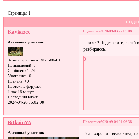
Страница:
1
подс
Kavkazec
Поделиться
2020-09-03 22:05:08
Активный участник
Привет? Подскажите, какой 
разбираюсь.
0
Зарегистрирован
: 2020-08-18
Приглашений:
0
Сообщений:
24
Уважение:
+0
Позитив:
+0
Провел на форуме:
1 час 16 минут
Последний визит:
2024-04-26 06:02:08
BitkoinYA
Поделиться
2020-09-04 01:06:38
Активный участник
Если хороший велосипед, то 