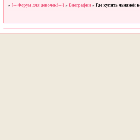
»
[~~Форум для девочек!~~]
»
Биографии
»
Где купить льняной 