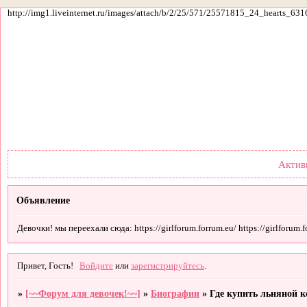
http://img1.liveinternet.ru/images/attach/b/2/25/571/25571815_24_hearts_631
Форум
Участники
По
Актив
Объявление
Девочки! мы переехали сюда: https://girlforum.forrum.eu/ https://girlforum.fo
Привет, Гость!
Войдите
или
зарегистрируйтесь
.
»
[~~Форум для девочек!~~]
»
Биографии
»
Где купить льняной 