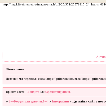
http://img1.liveinternet.ru/images/attach/b/2/25/571/25571815_24_hearts_631
Форум
Участники
По
Актив
Объявление
Девочки! мы переехали сюда: https://girlforum.forrum.eu/ https://girlforum.fo
Привет, Гость!
Войдите
или
зарегистрируйтесь
.
»
[~~Форум для девочек!~~]
»
Биографии
»
Где найти сайт с нов