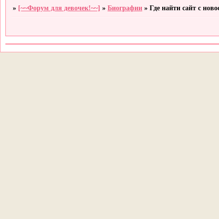
»
[~~Форум для девочек!~~]
»
Биографии
»
Где найти сайт с нов