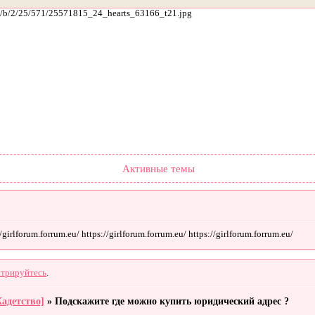
ach/b/2/25/571/25571815_24_hearts_63166_t21.jpg
Форум
Участники
Поиск
Регистрация
Войти
Активные темы
irlforum.forrum.eu/ https://girlforum.forrum.eu/ https://girlforum.forrum.eu/
стрируйтесь
.
Кадетство]
»
Подскажите где можно купить юридический адрес ?