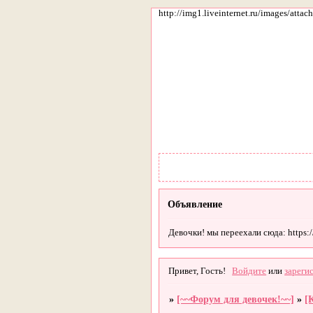
http://img1.liveinternet.ru/images/att
Объявление
Девочки! мы переехали сюда: https://g
Привет, Гость!
Войдите
или
зареги
»
[~~Форум для девочек!~~]
»
[