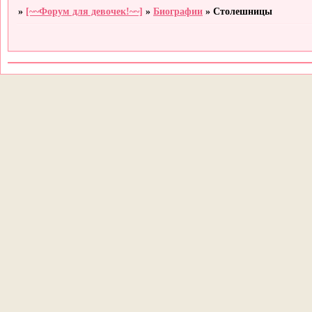
»
[~~Форум для девочек!~~]
»
Биографии
»
Столешницы