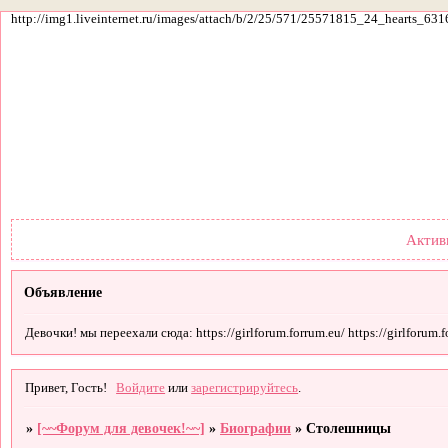
http://img1.liveinternet.ru/images/attach/b/2/25/571/25571815_24_hearts_631
Форум
Участники
По
Актив
Объявление
Девочки! мы переехали сюда: https://girlforum.forrum.eu/ https://girlforum.fo
Привет, Гость!
Войдите
или
зарегистрируйтесь
.
»
[~~Форум для девочек!~~]
»
Биографии
»
Столешницы