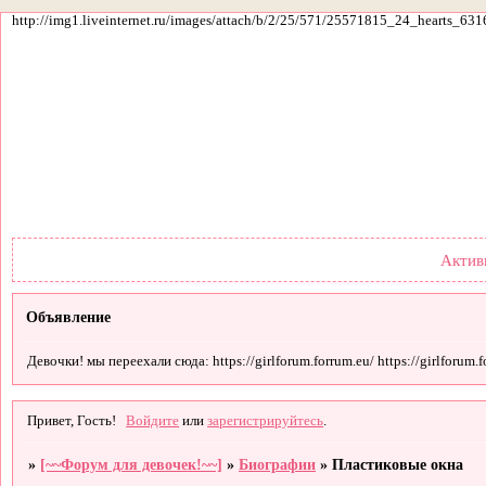
http://img1.liveinternet.ru/images/attach/b/2/25/571/25571815_24_hearts_631
Форум
Участники
По
Актив
Объявление
Девочки! мы переехали сюда: https://girlforum.forrum.eu/ https://girlforum.fo
Привет, Гость!
Войдите
или
зарегистрируйтесь
.
»
[~~Форум для девочек!~~]
»
Биографии
»
Пластиковые окна