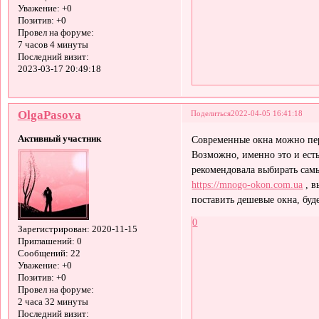
Уважение:
+0
Позитив:
+0
Провел на форуме:
7 часов 4 минуты
Последний визит:
2023-03-17 20:49:18
OlgaPasova
Поделиться
2022-04-05 16:41:18
Активный участник
Современные окна можно пер
Возможно, именно это и есть 
рекомендовала выбирать сам
https://mnogo-okon.com.ua
, в
поставить дешевые окна, буде
0
Зарегистрирован
: 2020-11-15
Приглашений:
0
Сообщений:
22
Уважение:
+0
Позитив:
+0
Провел на форуме:
2 часа 32 минуты
Последний визит: