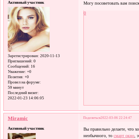
Активный участник
Могу посоветовать вам поис
0
Зарегистрирован
: 2020-11-13
Приглашений:
0
Сообщений:
16
Уважение:
+0
Позитив:
+0
Провел на форуме:
59 минут
Последний визит:
2022-01-23 14:06:05
Miramic
Поделиться
2022-03-06 22:24:47
Активный участник
Вы правильно делаете, что х
необычного, то
смарт окно
, 