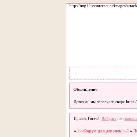
http://img1.liveinternet.ru/images/att
Объявление
Девочки! мы переехали сюда: https://g
Привет, Гость!
Войдите
или
зареги
»
[~~Форум для девочек!~~]
»
[