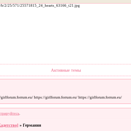
ach/b/2/25/571/25571815_24_hearts_63166_t21.jpg
Форум
Участники
Поиск
Регистрация
Войти
Активные темы
irlforum.forrum.eu/ https://girlforum.forrum.eu/ https://girlforum.forrum.eu/
стрируйтесь
.
Кадетство]
»
Германия