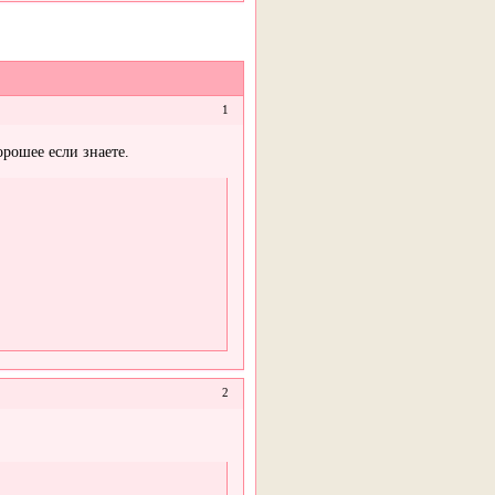
1
орошее если знаете.
2