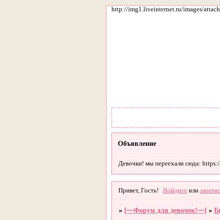
http://img1.liveinternet.ru/images/att
Объявление
Девочки! мы переехали сюда: https://g
Привет, Гость!
Войдите
или
зареги
»
[~~Форум для девочек!~~]
»
Б