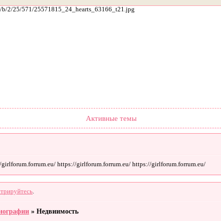
ach/b/2/25/571/25571815_24_hearts_63166_t21.jpg
Форум
Участники
Поиск
Регистрация
Войти
Активные темы
irlforum.forrum.eu/ https://girlforum.forrum.eu/ https://girlforum.forrum.eu/
стрируйтесь
.
иографии
»
Недвиимость