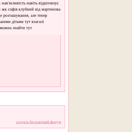
х нав'язливість навіть відштовхує.
и жк софія клубний від мартинова
е розташування, але тепер
ькими дітьми тут взагалі
 можна знайти тут.
создать бесплатный форум