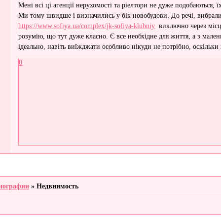
Мені всі ці агенції нерухомості та ріелтори не дуже подобаються, ї
Ми тому швидше і визначились у бік новобудови. До речі, вибрал
https://www.sofiya.ua/complex/jk-sofiya-klubniy
виключно через місц
розумію, що тут дуже класно. Є все необхідне для життя, а з мален
ідеально, навіть виїжджати особливо нікуди не потрібно, оскільки
0
иографии
»
Недвиимость