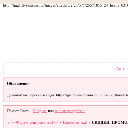
http://img1.liveinternet.ru/images/attach/b/2/25/571/25571815_24_hearts_631
Форум
Участники
По
Актив
Объявление
Девочки! мы переехали сюда: https://girlforum.forrum.eu/ https://girlforum.fo
Привет, Гость!
Войдите
или
зарегистрируйтесь
.
»
[~~Форум для девочек!~~]
»
[Косметичка]
»
СКИДКИ, ПРОМ