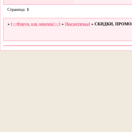
Страница:
1
»
[~~Форум для девочек!~~]
»
[Косметичка]
»
СКИДКИ, ПРОМ