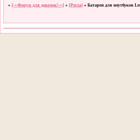
»
[~~Форум для девочек!~~]
»
[Регла]
»
Батареи для ноутбуков Le