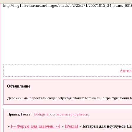
http://img1.liveinternet.ru/images/attach/b/2/25/571/25571815_24_hearts_631
Форум
Участники
По
Актив
Объявление
Девочки! мы переехали сюда: https://girlforum.forrum.eu/ https://girlforum.fo
Привет, Гость!
Войдите
или
зарегистрируйтесь
.
»
[~~Форум для девочек!~~]
»
[Регла]
»
Батареи для ноутбуков Le