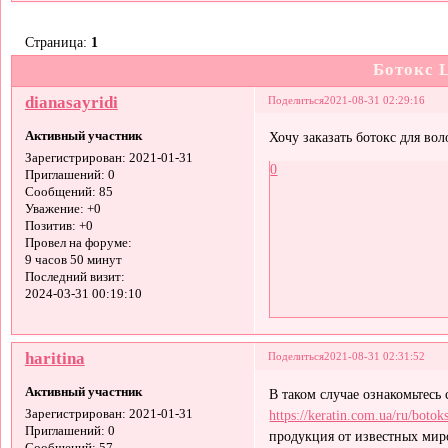
Страница:
1
Ботокс L
dianasayridi
Поделиться
2021-08-31 02:29:16
Активный участник
Хочу заказать ботокс для во
Зарегистрирован
: 2021-01-31
0
Приглашений:
0
Сообщений:
85
Уважение:
+0
Позитив:
+0
Провел на форуме:
9 часов 50 минут
Последний визит:
2024-03-31 00:19:10
haritina
Поделиться
2021-08-31 02:31:52
Активный участник
В таком случае ознакомьтесь 
https://keratin.com.ua/ru/boto
Зарегистрирован
: 2021-01-31
Приглашений:
0
продукция от известных мир