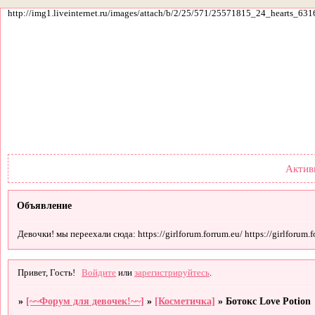
http://img1.liveinternet.ru/images/attach/b/2/25/571/25571815_24_hearts_631
Форум
Участники
По
Актив
Объявление
Девочки! мы переехали сюда: https://girlforum.forrum.eu/ https://girlforum.fo
Привет, Гость!
Войдите
или
зарегистрируйтесь
.
»
[~~Форум для девочек!~~]
»
[Косметичка]
»
Ботокс Love Potion