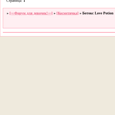
Страница:
1
»
[~~Форум для девочек!~~]
»
[Косметичка]
»
Ботокс Love Potion