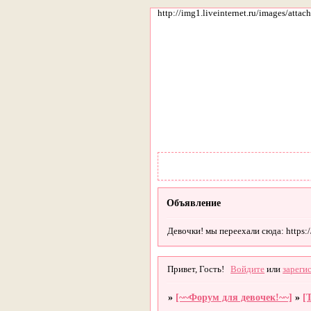
http://img1.liveinternet.ru/images/att
Объявление
Девочки! мы переехали сюда: https://g
Привет, Гость!
Войдите
или
зареги
»
[~~Форум для девочек!~~]
»
[