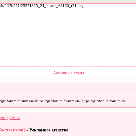
ach/b/2/25/571/25571815_24_hearts_63166_t21.jpg
Форум
Участники
Поиск
Регистрация
Войти
Активные темы
irlforum.forrum.eu/ https://girlforum.forrum.eu/ https://girlforum.forrum.eu/
стрируйтесь
.
Тексты песен]
»
Рекламное агенство