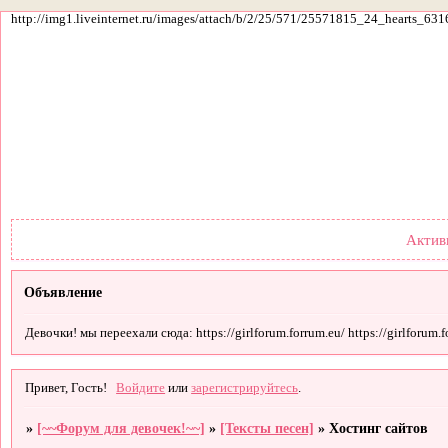
http://img1.liveinternet.ru/images/attach/b/2/25/571/25571815_24_hearts_631
Форум
Участники
По
Актив
Объявление
Девочки! мы переехали сюда: https://girlforum.forrum.eu/ https://girlforum.fo
Привет, Гость!
Войдите
или
зарегистрируйтесь
.
»
[~~Форум для девочек!~~]
»
[Тексты песен]
»
Хостинг сайтов