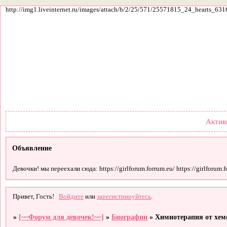
http://img1.liveinternet.ru/images/attach/b/2/25/571/25571815_24_hearts_631
Форум
Участники
По
Актив
Объявление
Девочки! мы переехали сюда: https://girlforum.forrum.eu/ https://girlforum.fo
Привет, Гость!
Войдите
или
зарегистрируйтесь
.
»
[~~Форум для девочек!~~]
»
Биографии
»
Химиотерапия от хем