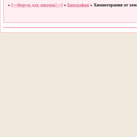
»
[~~Форум для девочек!~~]
»
Биографии
»
Химиотерапия от хем