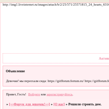
http://img1.liveinternet.ru/images/attach/b/2/25/571/25571815_24_hearts_631
Форум
Участники
По
Актив
Объявление
Девочки! мы переехали сюда: https://girlforum.forrum.eu/ https://girlforum.fo
Привет, Гость!
Войдите
или
зарегистрируйтесь
.
»
[~~Форум для девочек!~~]
»
[О нас]
»
Решили строить дом.