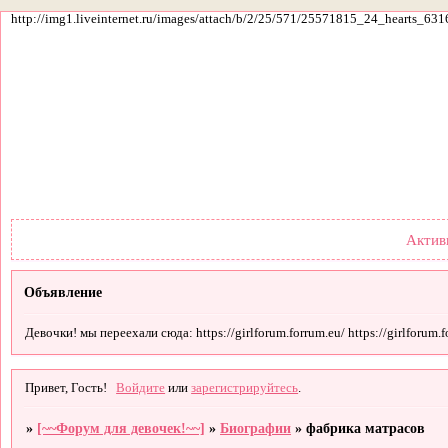
http://img1.liveinternet.ru/images/attach/b/2/25/571/25571815_24_hearts_631
Форум
Участники
По
Актив
Объявление
Девочки! мы переехали сюда: https://girlforum.forrum.eu/ https://girlforum.fo
Привет, Гость!
Войдите
или
зарегистрируйтесь
.
»
[~~Форум для девочек!~~]
»
Биографии
»
фабрика матрасов