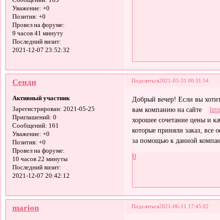
Сообщений:
163
Уважение:
+0
Позитив:
+0
Провел на форуме:
9 часов 41 минуту
Последний визит:
2021-12-07 23:52:32
Сенди
Поделиться
2021-05-31 00:31:54
Активный участник
Добрый вечер! Если вы хоти
вам компанию на сайте
htt
Зарегистрирован
: 2021-05-25
Приглашений:
0
хорошее сочетание цены и кач
Сообщений:
161
которые приняли заказ, все
Уважение:
+0
за помощью к данной компа
Позитив:
+0
Провел на форуме:
0
10 часов 22 минуты
Последний визит:
2021-12-07 20:42:12
marion
Поделиться
2021-06-11 17:45:02