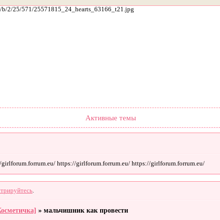
ach/b/2/25/571/25571815_24_hearts_63166_t21.jpg
Форум
Участники
Поиск
Регистрация
Войти
Активные темы
irlforum.forrum.eu/ https://girlforum.forrum.eu/ https://girlforum.forrum.eu/
стрируйтесь
.
Косметичка]
»
мальчишник как провести