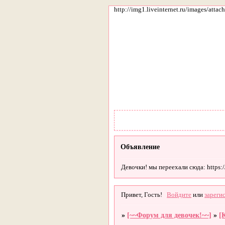
http://img1.liveinternet.ru/images/att
Объявление
Девочки! мы переехали сюда: https://g
Привет, Гость!
Войдите
или
зареги
»
[~~Форум для девочек!~~]
»
[