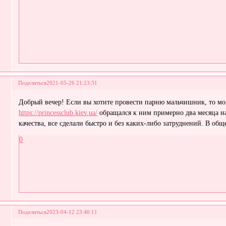
Поделиться
2021-05-26 21:23:31
Добрый вечер! Если вы хотите провести парню мальчишник, то м
https://princessclub.kiev.ua/
обращался к ним примерно два месяца на
качества, все сделали быстро и без каких-либо затруднений. В об
0
Поделиться
2023-04-12 23:40:11