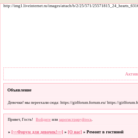
http://img1.liveinternet.ru/images/attach/b/2/25/571/25571815_24_hearts_631
Форум
Участники
По
Актив
Объявление
Девочки! мы переехали сюда: https://girlforum.forrum.eu/ https://girlforum.fo
Привет, Гость!
Войдите
или
зарегистрируйтесь
.
»
[~~Форум для девочек!~~]
»
[О нас]
»
Ремонт в гостиной