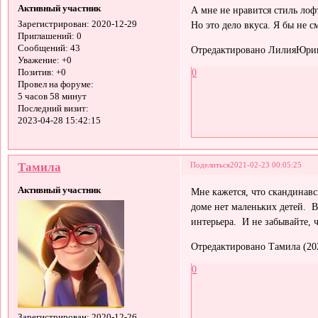
Активный участник
А мне не нравится стиль лоф
Но это дело вкуса. Я бы не с
Зарегистрирован
: 2020-12-29
Приглашений:
0
Сообщений:
43
Отредактировано ЛилияЮрина
Уважение:
+0
0
Позитив:
+0
Провел на форуме:
5 часов 58 минут
Последний визит:
2023-04-28 15:42:15
Тамила
Поделиться
2021-02-23 00:05:25
Активный участник
Мне кажется, что скандинавс
доме нет маленьких детей. 
интерьера. И не забывайте, 
Отредактировано Тамила (202
0
Зарегистрирован
: 2020-12-26