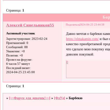
Страница:
1
Ба
Алексей Синельников55
Поделиться
2024-04-25 23:44:58
Активный участник
Давно мечтая о барбекю кам
https://elmakamin.com/
и был 
Зарегистрирован
: 2023-02-24
Приглашений:
0
качество приобретаемой про
Сообщений:
88
что сделало мою покупку еще
Уважение:
+0
доволен покупкой.
Позитив:
+0
Провел на форуме:
0
6 часов 57 минут
Последний визит:
2024-04-25 23:45:00
Страница:
1
»
[~~Форум для девочек!~~]
»
[ФлУд]
»
Барбекю