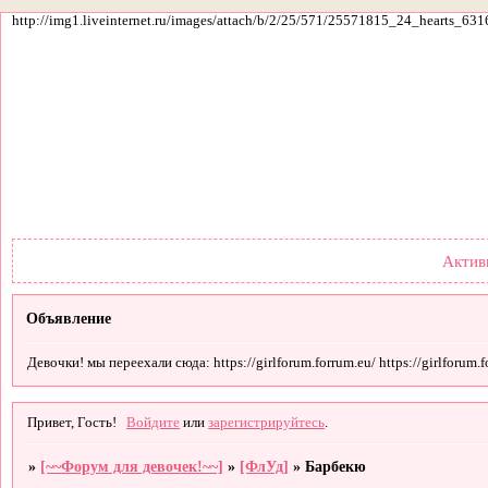
http://img1.liveinternet.ru/images/attach/b/2/25/571/25571815_24_hearts_631
Форум
Участники
По
Актив
Объявление
Девочки! мы переехали сюда: https://girlforum.forrum.eu/ https://girlforum.fo
Привет, Гость!
Войдите
или
зарегистрируйтесь
.
»
[~~Форум для девочек!~~]
»
[ФлУд]
»
Барбекю