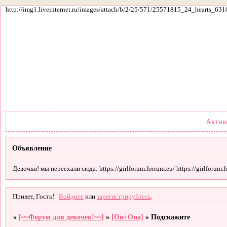
http://img1.liveinternet.ru/images/attach/b/2/25/571/25571815_24_hearts_631
Форум
Участники
По
Актив
Объявление
Девочки! мы переехали сюда: https://girlforum.forrum.eu/ https://girlforum.fo
Привет, Гость!
Войдите
или
зарегистрируйтесь
.
»
[~~Форум для девочек!~~]
»
[Он+Она]
»
Подскажите