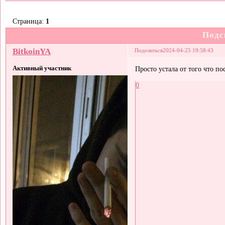
Страница:
1
Подс
BitkoinYA
Поделиться
2024-04-25 19:58:43
Активный участник
Просто устала от того что по
0