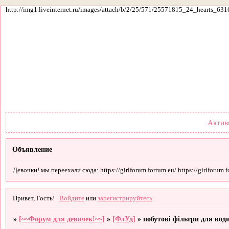
http://img1.liveinternet.ru/images/attach/b/2/25/571/25571815_24_hearts_631
Форум
Участники
По
Актив
Объявление
Девочки! мы переехали сюда: https://girlforum.forrum.eu/ https://girlforum.fo
Привет, Гость!
Войдите
или
зарегистрируйтесь
.
»
[~~Форум для девочек!~~]
»
[ФлУд]
»
побутові фільтри для вод