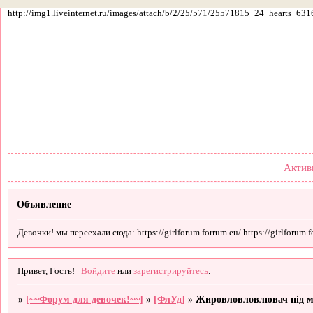
http://img1.liveinternet.ru/images/attach/b/2/25/571/25571815_24_hearts_631
Форум
Участники
По
Актив
Объявление
Девочки! мы переехали сюда: https://girlforum.forrum.eu/ https://girlforum.fo
Привет, Гость!
Войдите
или
зарегистрируйтесь
.
»
[~~Форум для девочек!~~]
»
[ФлУд]
»
Жировловловлювач під 