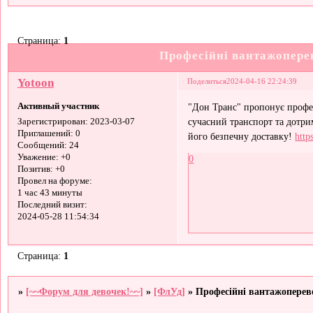
Страница:
1
Професійні вантажоперев
Yotoon
Поделиться
2024-04-16 22:24:39
Активный участник
"Дон Транс" пропонує профес
сучасний транспорт та дотри
Зарегистрирован
: 2023-03-07
Приглашений:
0
його безпечну доставку!
http
Сообщений:
24
Уважение:
+0
0
Позитив:
+0
Провел на форуме:
1 час 43 минуты
Последний визит:
2024-05-28 11:54:34
Страница:
1
»
[~~Форум для девочек!~~]
»
[ФлУд]
»
Професійні вантажопереве