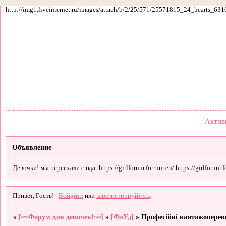
http://img1.liveinternet.ru/images/attach/b/2/25/571/25571815_24_hearts_631
Форум
Участники
По
Актив
Объявление
Девочки! мы переехали сюда: https://girlforum.forrum.eu/ https://girlforum.fo
Привет, Гость!
Войдите
или
зарегистрируйтесь
.
»
[~~Форум для девочек!~~]
»
[ФлУд]
»
Професійні вантажопереве