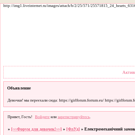
http://img1.liveinternet.ru/images/attach/b/2/25/571/25571815_24_hearts_631
Форум
Участники
По
Актив
Объявление
Девочки! мы переехали сюда: https://girlforum.forrum.eu/ https://girlforum.fo
Привет, Гость!
Войдите
или
зарегистрируйтесь
.
»
[~~Форум для девочек!~~]
»
[ФлУд]
»
Електромеханічний замок