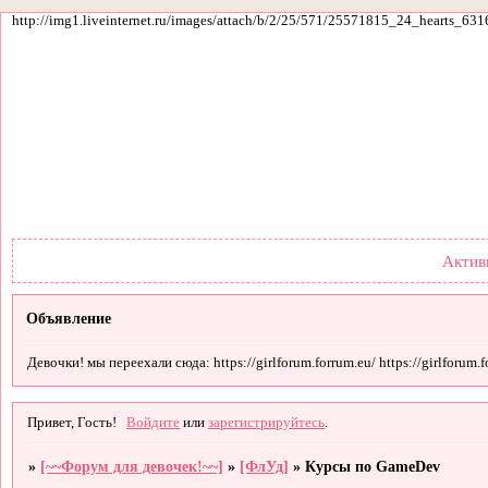
http://img1.liveinternet.ru/images/attach/b/2/25/571/25571815_24_hearts_631
Форум
Участники
По
Актив
Объявление
Девочки! мы переехали сюда: https://girlforum.forrum.eu/ https://girlforum.fo
Привет, Гость!
Войдите
или
зарегистрируйтесь
.
»
[~~Форум для девочек!~~]
»
[ФлУд]
»
Курсы по GameDev