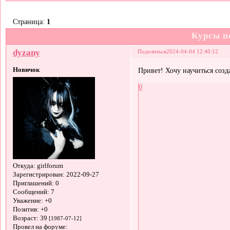
Страница:
1
Курсы п
dyzany
Поделиться
2024-04-04 12:40:12
Новичок
Привет! Хочу научиться соз
0
Откуда:
girlforum
Зарегистрирован
: 2022-09-27
Приглашений:
0
Сообщений:
7
Уважение:
+0
Позитив:
+0
Возраст:
39
[1987-07-12]
Провел на форуме: