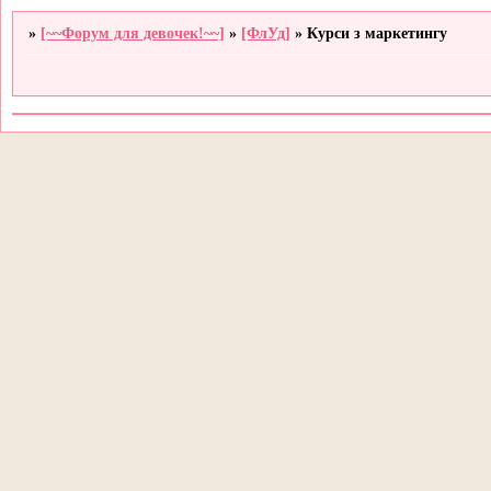
»
[~~Форум для девочек!~~]
»
[ФлУд]
»
Курси з маркетингу