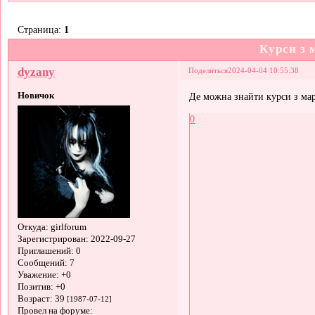
Страница:
1
Курси з 
dyzany
Поделиться
2024-04-04 10:55:38
Новичок
Де можна знайти курси з мар
0
Откуда:
girlforum
Зарегистрирован
: 2022-09-27
Приглашений:
0
Сообщений:
7
Уважение:
+0
Позитив:
+0
Возраст:
39
[1987-07-12]
Провел на форуме: