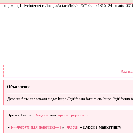
http://img1.liveinternet.ru/images/attach/b/2/25/571/25571815_24_hearts_631
Форум
Участники
По
Актив
Объявление
Девочки! мы переехали сюда: https://girlforum.forrum.eu/ https://girlforum.fo
Привет, Гость!
Войдите
или
зарегистрируйтесь
.
»
[~~Форум для девочек!~~]
»
[ФлУд]
»
Курси з маркетингу