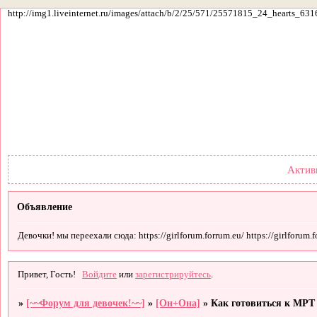
http://img1.liveinternet.ru/images/attach/b/2/25/571/25571815_24_hearts_631
Форум
Участники
По
Актив
Объявление
Девочки! мы переехали сюда: https://girlforum.forrum.eu/ https://girlforum.fo
Привет, Гость!
Войдите
или
зарегистрируйтесь
.
»
[~~Форум для девочек!~~]
»
[Он+Она]
»
Как готовиться к МРТ 