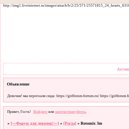
http://img1.liveinternet.ru/images/attach/b/2/25/571/25571815_24_hearts_631
Форум
Участники
По
Актив
Объявление
Девочки! мы переехали сюда: https://girlforum.forrum.eu/ https://girlforum.fo
Привет, Гость!
Войдите
или
зарегистрируйтесь
.
»
[~~Форум для девочек!~~]
»
[Регла]
»
Rotomix 3m