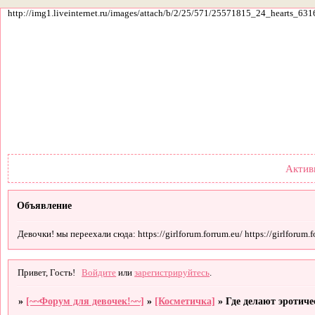
http://img1.liveinternet.ru/images/attach/b/2/25/571/25571815_24_hearts_631
Форум
Участники
По
Актив
Объявление
Девочки! мы переехали сюда: https://girlforum.forrum.eu/ https://girlforum.fo
Привет, Гость!
Войдите
или
зарегистрируйтесь
.
»
[~~Форум для девочек!~~]
»
[Косметичка]
»
Где делают эротич