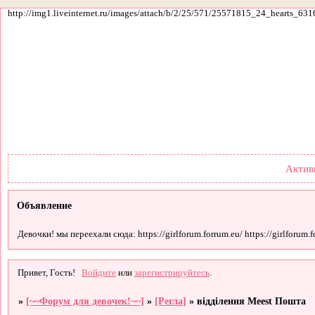
http://img1.liveinternet.ru/images/attach/b/2/25/571/25571815_24_hearts_631
Форум
Участники
По
Актив
Объявление
Девочки! мы переехали сюда: https://girlforum.forrum.eu/ https://girlforum.fo
Привет, Гость!
Войдите
или
зарегистрируйтесь
.
»
[~~Форум для девочек!~~]
»
[Регла]
»
відділення Meest Пошта