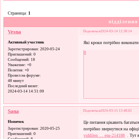
Страница:
1
відділення
Vesna
Поделиться
2024-03-14 12:38:14
Активный участник
Які кроки потрібно виконати
Зарегистрирован
: 2020-05-24
0
Приглашений:
0
Сообщений:
18
Уважение:
+0
Позитив:
+0
Провел на форуме:
48 минут
Последний визит:
2024-03-14 14:51:09
Sana
Поделиться
2024-03-15 13:48:02
Новичок
Це питання цікавить багатьох
потрібно звернутися на офіці
Зарегистрирован
: 2020-05-25
Приглашений:
0
viddilen … esu-214188
. Тут 