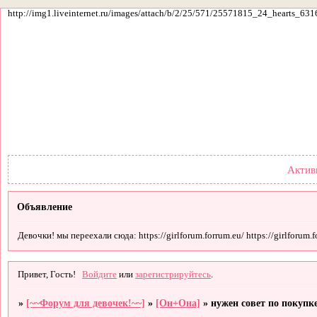
http://img1.liveinternet.ru/images/attach/b/2/25/571/25571815_24_hearts_631
Форум
Участники
По
Актив
Объявление
Девочки! мы переехали сюда: https://girlforum.forrum.eu/ https://girlforum.fo
Привет, Гость!
Войдите
или
зарегистрируйтесь
.
»
[~~Форум для девочек!~~]
»
[Он+Она]
»
нужен совет по покупк