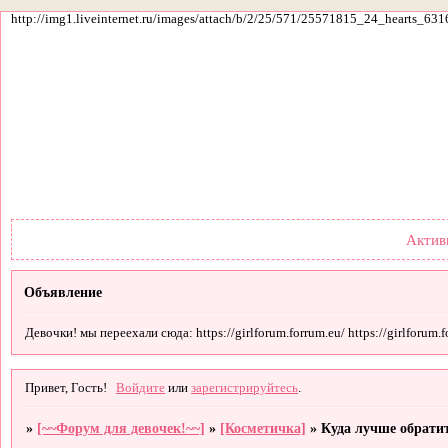
http://img1.liveinternet.ru/images/attach/b/2/25/571/25571815_24_hearts_631
Форум
Участники
По
Актив
Объявление
Девочки! мы переехали сюда: https://girlforum.forrum.eu/ https://girlforum.fo
Привет, Гость!
Войдите
или
зарегистрируйтесь
.
»
[~~Форум для девочек!~~]
»
[Косметичка]
»
Куда лучше обратит