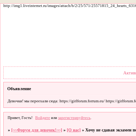
http://img1.liveinternet.ru/images/attach/b/2/25/571/25571815_24_hearts_631
Форум
Участники
По
Актив
Объявление
Девочки! мы переехали сюда: https://girlforum.forrum.eu/ https://girlforum.fo
Привет, Гость!
Войдите
или
зарегистрируйтесь
.
»
[~~Форум для девочек!~~]
»
[О нас]
»
Хочу не сдавая экзамен 