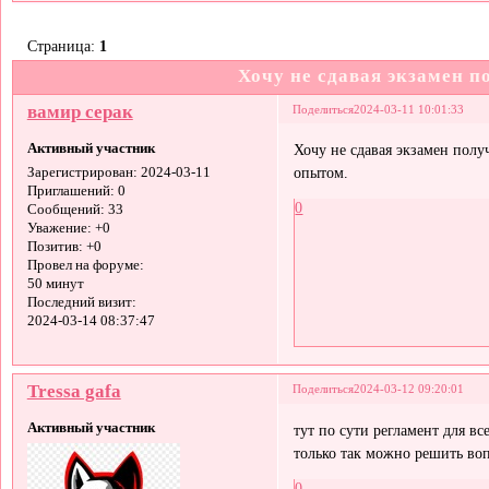
Страница:
1
Хочу не сдавая экзамен п
вамир серак
Поделиться
2024-03-11 10:01:33
Активный участник
Хочу не сдавая экзамен полу
опытом.
Зарегистрирован
: 2024-03-11
Приглашений:
0
0
Сообщений:
33
Уважение:
+0
Позитив:
+0
Провел на форуме:
50 минут
Последний визит:
2024-03-14 08:37:47
Tressa gafa
Поделиться
2024-03-12 09:20:01
Активный участник
тут по сути регламент для вс
только так можно решить во
0