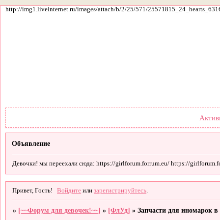
http://img1.liveinternet.ru/images/attach/b/2/25/571/25571815_24_hearts_631
Форум
Участники
По
Актив
Объявление
Девочки! мы переехали сюда: https://girlforum.forrum.eu/ https://girlforum.fo
Привет, Гость!
Войдите
или
зарегистрируйтесь
.
»
[~~Форум для девочек!~~]
»
[ФлУд]
»
Запчасти для иномарок в