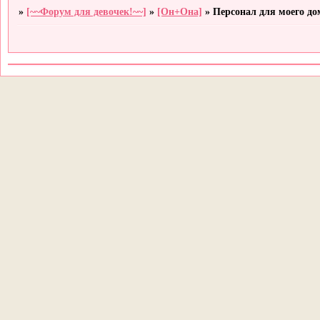
»
[~~Форум для девочек!~~]
»
[Он+Она]
»
Персонал для моего дом