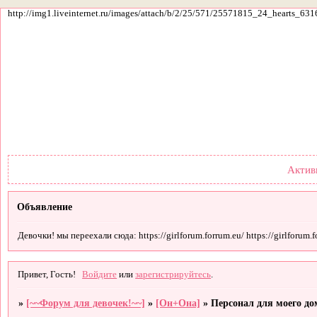
http://img1.liveinternet.ru/images/attach/b/2/25/571/25571815_24_hearts_631
Форум
Участники
По
Актив
Объявление
Девочки! мы переехали сюда: https://girlforum.forrum.eu/ https://girlforum.fo
Привет, Гость!
Войдите
или
зарегистрируйтесь
.
»
[~~Форум для девочек!~~]
»
[Он+Она]
»
Персонал для моего дом