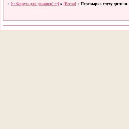
»
[~~Форум для девочек!~~]
»
[Регла]
»
Перевырка слуху дитини.