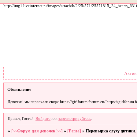
http://img1.liveinternet.ru/images/attach/b/2/25/571/25571815_24_hearts_631
Форум
Участники
По
Актив
Объявление
Девочки! мы переехали сюда: https://girlforum.forrum.eu/ https://girlforum.fo
Привет, Гость!
Войдите
или
зарегистрируйтесь
.
»
[~~Форум для девочек!~~]
»
[Регла]
»
Перевырка слуху дитини.