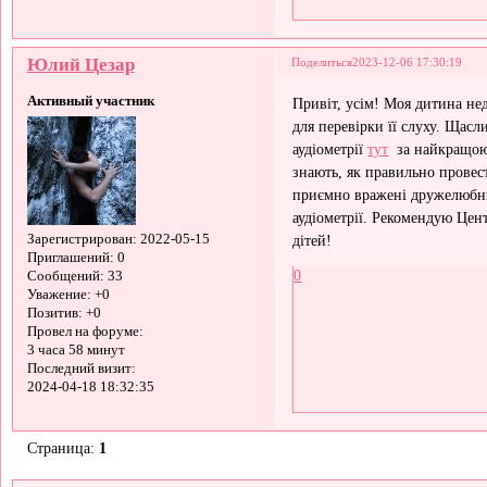
Юлий Цезар
Поделиться
2023-12-06 17:30:19
Активный участник
Привіт, усім! Моя дитина не
для перевірки її слуху. Щасл
аудіометрії
тут
за найкращою 
знають, як правильно провес
приємно вражені дружелюбни
аудіометрії. Рекомендую Цент
дітей!
Зарегистрирован
: 2022-05-15
Приглашений:
0
0
Сообщений:
33
Уважение:
+0
Позитив:
+0
Провел на форуме:
3 часа 58 минут
Последний визит:
2024-04-18 18:32:35
Страница:
1