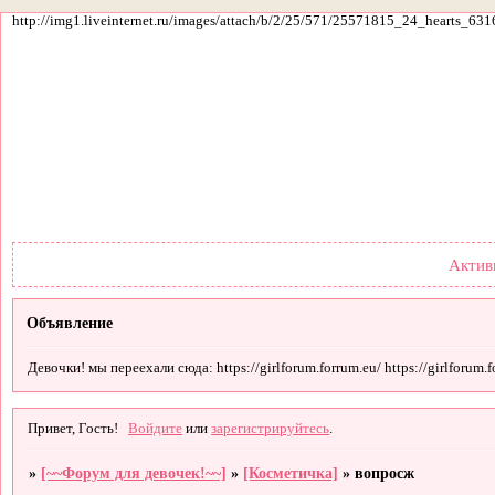
http://img1.liveinternet.ru/images/attach/b/2/25/571/25571815_24_hearts_631
Форум
Участники
По
Актив
Объявление
Девочки! мы переехали сюда: https://girlforum.forrum.eu/ https://girlforum.fo
Привет, Гость!
Войдите
или
зарегистрируйтесь
.
»
[~~Форум для девочек!~~]
»
[Косметичка]
»
вопросж