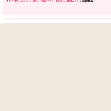
»
[~~Форум для девочек!~~]
»
[Косметичка]
»
вопросж