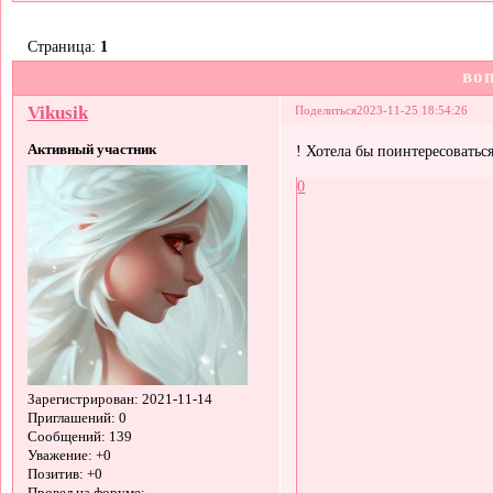
Страница:
1
во
Vikusik
Поделиться
2023-11-25 18:54:26
Активный участник
! Хотела бы поинтересоватьс
0
Зарегистрирован
: 2021-11-14
Приглашений:
0
Сообщений:
139
Уважение:
+0
Позитив:
+0
Провел на форуме: