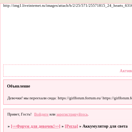
http://img1.liveinternet.ru/images/attach/b/2/25/571/25571815_24_hearts_631
Форум
Участники
По
Актив
Объявление
Девочки! мы переехали сюда: https://girlforum.forrum.eu/ https://girlforum.fo
Привет, Гость!
Войдите
или
зарегистрируйтесь
.
»
[~~Форум для девочек!~~]
»
[Регла]
»
Аккумулятор для света