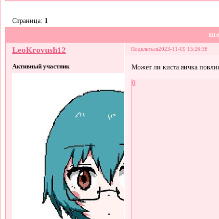
Страница:
1
ш
LeoKrovush12
Поделиться
2023-11-09 15:26:38
Активный участник
Может ли киста яичка повли
0