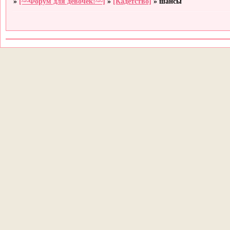
»
[~~Форум для девочек!~~]
»
[Кадетство]
»
шансы