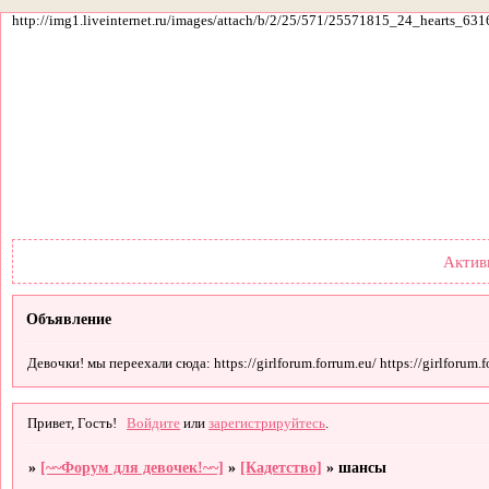
http://img1.liveinternet.ru/images/attach/b/2/25/571/25571815_24_hearts_631
Форум
Участники
По
Актив
Объявление
Девочки! мы переехали сюда: https://girlforum.forrum.eu/ https://girlforum.fo
Привет, Гость!
Войдите
или
зарегистрируйтесь
.
»
[~~Форум для девочек!~~]
»
[Кадетство]
»
шансы