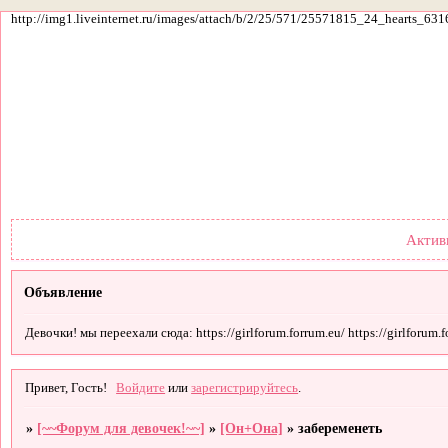
http://img1.liveinternet.ru/images/attach/b/2/25/571/25571815_24_hearts_631
Форум
Участники
По
Актив
Объявление
Девочки! мы переехали сюда: https://girlforum.forrum.eu/ https://girlforum.fo
Привет, Гость!
Войдите
или
зарегистрируйтесь
.
»
[~~Форум для девочек!~~]
»
[Он+Она]
»
забеременеть