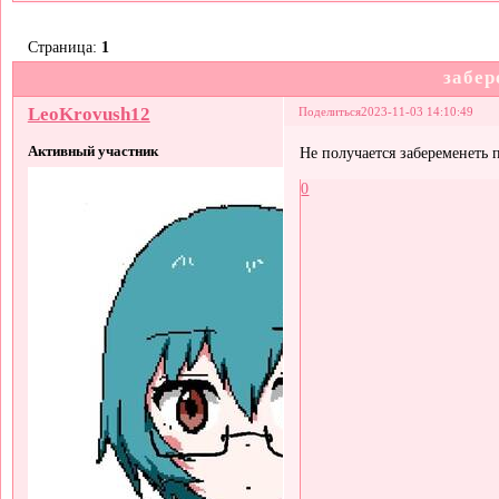
Страница:
1
забер
LeoKrovush12
Поделиться
2023-11-03 14:10:49
Активный участник
Не получается забеременеть 
0