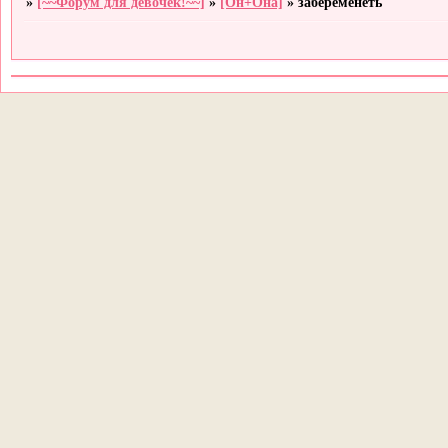
»
[~~Форум для девочек!~~]
»
[Он+Она]
»
забеременеть