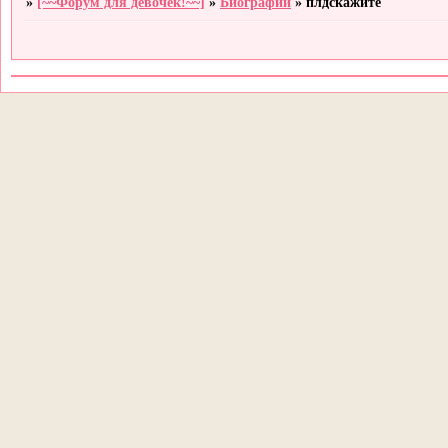
»
[~~Форум для девочек!~~]
»
Биографии
»
плдскажите