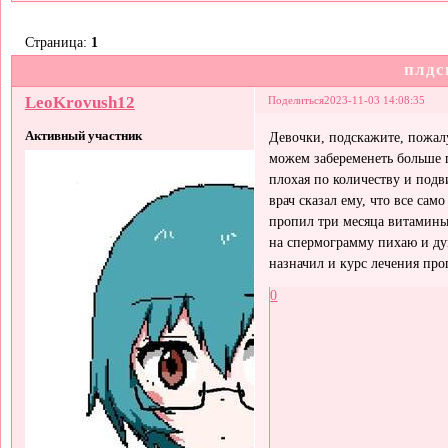
Страница:
1
плдс
LeoKrovush12
Поделиться
2023-11-03 14:08:35
Активный участник
Девочки, подскажите, пожал
можем забеременеть больше г
плохая по количеству и подв
врач сказал ему, что все сам
пропил три месяца витамины 
на спермограмму пихаю и дум
назначил и курс лечения про
0