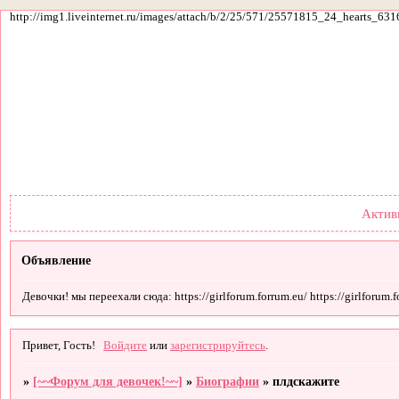
http://img1.liveinternet.ru/images/attach/b/2/25/571/25571815_24_hearts_631
Форум
Участники
По
Актив
Объявление
Девочки! мы переехали сюда: https://girlforum.forrum.eu/ https://girlforum.fo
Привет, Гость!
Войдите
или
зарегистрируйтесь
.
»
[~~Форум для девочек!~~]
»
Биографии
»
плдскажите