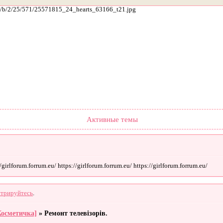
ach/b/2/25/571/25571815_24_hearts_63166_t21.jpg
Форум
Участники
Поиск
Регистрация
Войти
Активные темы
irlforum.forrum.eu/ https://girlforum.forrum.eu/ https://girlforum.forrum.eu/
стрируйтесь
.
Косметичка]
»
Ремонт телевізорів.