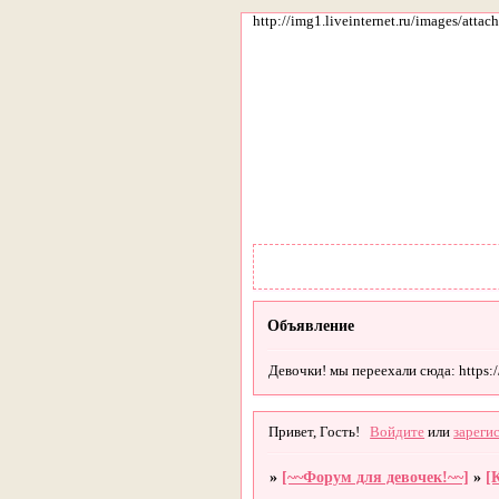
http://img1.liveinternet.ru/images/att
Объявление
Девочки! мы переехали сюда: https://g
Привет, Гость!
Войдите
или
зареги
»
[~~Форум для девочек!~~]
»
[