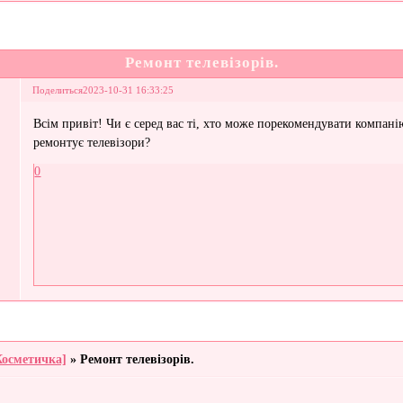
Ремонт телевізорів.
Поделиться
2023-10-31 16:33:25
Всім привіт! Чи є серед вас ті, хто може порекомендувати компані
ремонтує телевізори?
0
Косметичка]
»
Ремонт телевізорів.