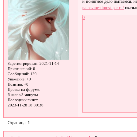
и понятное дело пытаемся, н
na-sovmestimost-par.ru/
оказыв
0
Зарегистрирован
: 2021-11-14
Приглашений:
0
Сообщений:
139
Уважение:
+0
Позитив:
+0
Провел на форуме:
6 часов 3 минуты
Последний визит:
2023-11-28 18:30:36
Страница:
1