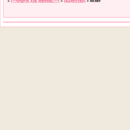
»
[~~Форум для девочек!~~]
»
[Кадетство]
»
болит