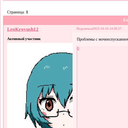
Страница:
1
б
LeoKrovush12
Поделиться
2023-10-16 14:59:27
Активный участник
Проблемы с мочеиспусканием.
0