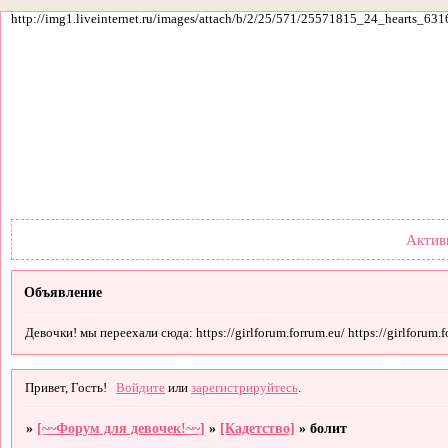
http://img1.liveinternet.ru/images/attach/b/2/25/571/25571815_24_hearts_631
Форум
Участники
По
Актив
Объявление
Девочки! мы переехали сюда: https://girlforum.forrum.eu/ https://girlforum.fo
Привет, Гость!
Войдите
или
зарегистрируйтесь
.
»
[~~Форум для девочек!~~]
»
[Кадетство]
»
болит